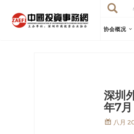
Search
跳
Search
转
到
主
协会概况
要
内
容
深圳外
年7月
八月 20