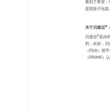
看到了希望：
是陪孩子玩耍
®
关于贝捷迈
®
贝捷迈
是由
剂，此前，贝
（FDA）授
（PRIME）