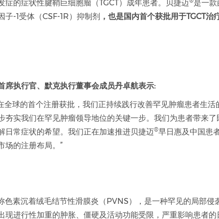
®
发症的症状性腱鞘巨细胞瘤（TGCT）成年患者。贝捷迈
是一款
子-1受体（CSF-1R）抑制剂
，也是国内首个获批用于TGCT治
首席执行官、默克执行董事会成员丹卓航表示:
在全球的首个注册获批，我们正持续践行改善罕见肿瘤患者生活
步夯实我们在罕见肿瘤领导地位的关键一步。我们为患者带来了
®
解日常症状的希望。我们正在加速推进贝捷迈
早日惠及中国患
市场的注册布局。”
往又称色素沉着绒毛结节性滑膜炎（PVNS），是一种罕见的局部侵
出现进行性加重的肿胀、僵硬及活动功能受限，严重影响患者的