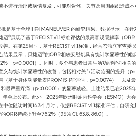
若不进行治疗或病情复发，可能对骨骼、关节及周围组织造成不
批是基于全球III期 MANEUVER 的研究结果。数据显示，在针
®
捷迈
展现了基于RECIST v1.1标准评估的最高客观缓解率（OR
善。在第25周时，基于RECIST v1.1标准，经盲态独立审查委员
®
点结果显示，贝捷迈
的ORR相较安慰剂具有统计学显著性的临
s. 3.2%；p<0.0001）。同时，多个与患者日常生活功能密切相
意义与统计学显著性的改善，包括相对关节活动范围的提升（p=0.
（基于身体功能量表PROMIS-PF评估，p=0.0074），以及
01）和最严重疼痛（p<0.0001）的显著减轻。上述结果已在202
O）年会上公布。此外，2025年欧洲肿瘤内科学会（ESMO）大
中位随访时间14.3个月时，依据RECIST v1.1标准评估，自研
ORR持续提升至76.2%（95% CI: 63.8, 86.0）。