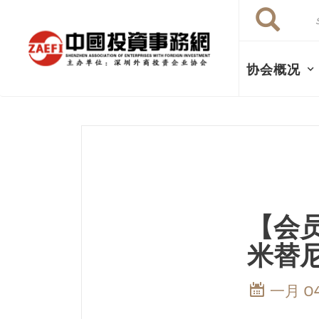
Search
跳
Search
转
到
主
协会概况
要
内
容
【会
米替
一月 04