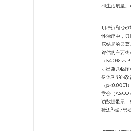
和生活质量。
®
贝捷迈
此次获
性治疗中，贝
床结局的显著改
评估的主要终
（54.0% v
示出兼具临床
身体功能的改善
（p<0.00
学会（ASC
访数据显示：在
®
捷迈
治疗患者的