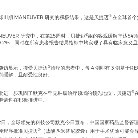
®
III期 MANEUVER 研究的积极结果，这是贝捷迈
在全球首个
®
NEUVER 研究中，在第25周时，贝捷迈
组的客观缓解率达54
3.2%，同时在所有患者报告结局指标中均实现了具有临床意义
®
随访显示，接受贝捷迈
治疗的患者中，每 4 例即有 3 例基于RECIS
到缓解，且耐受性良好。
®
批进一步巩固了默克在罕见肿瘤治疗领域的领先地位，贝捷迈
申请也在积极推进中。
月22日，全球领先的科技公司默克今日宣布，中国国家药品监督管理
®
评程序批准贝捷迈
（盐酸匹米替尼胶囊）用于手术切除可能会