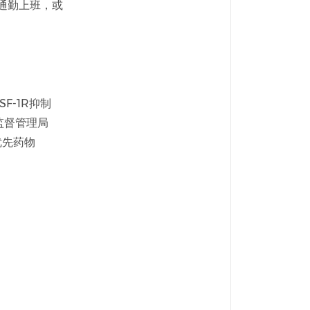
通勤上班，或
-1R抑制
监督管理局
优先药物