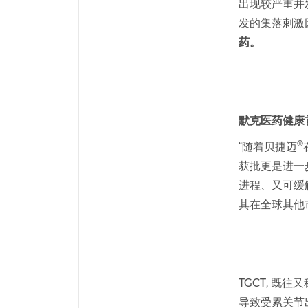
出现较严重并
发的集落刺激因
药。
默克医药健康
®
“随着贝捷迈
获批更是进一
进程、又可缓
其在全球其他
TGCT, 既
导致受累关节