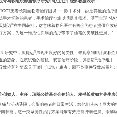
院骨与软组织肿瘤诊疗研究中心主任牛晓辉教授表示：
TGCT患者长期面临着治疗困境 —— 除手术外，缺乏其他的治疗
法手术切除的患者，手术治疗也难以满足其需求。基于全球 MANE
®
贝捷迈
在中国获批，这意味着临床医生有机会为患者提供疗效
疗方案，为这一难治性疾病的治疗带来了亟需的突破性进展。”
®
VER 研究中，贝捷迈
展现出良好的耐受性，未观察到胆汁淤积性
®
退的迹象。在该试验的随机、双盲治疗阶段，贝捷迈
治疗组中
致停药的情况见于1例（1.6%）患者，因不良事件导致减量的比例
心创始人、主任，瑞鸥公益基金会创始人、秘书长黄如方先生表
发的疼痛与活动受限，会影响患者的日常生活，给他们带来了巨大的
中国获批，这一类系统性治疗方案能够有效控制肿瘤进展、缓解