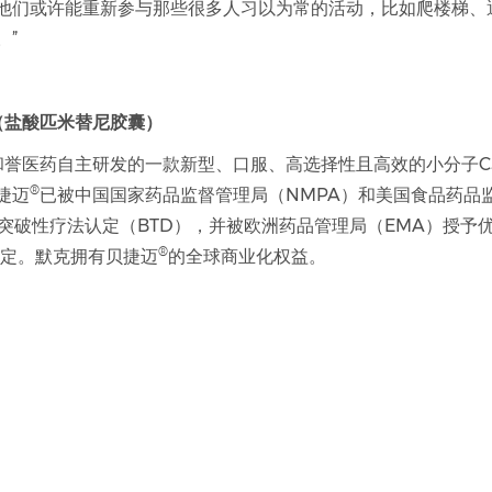
他们或许能重新参与那些很多人习以为常的活动，比如爬楼梯、
。”
（盐酸匹米替尼胶囊）
和誉医药自主研发的一款新型、口服、高选择性且高效的小分子CSF
®
捷迈
已被中国国家药品监督管理局（NMPA）和美国食品药品
予突破性疗法认定（BTD），并被欧洲药品管理局（EMA）授予
®
认定。默克拥有贝捷迈
的全球商业化权益。