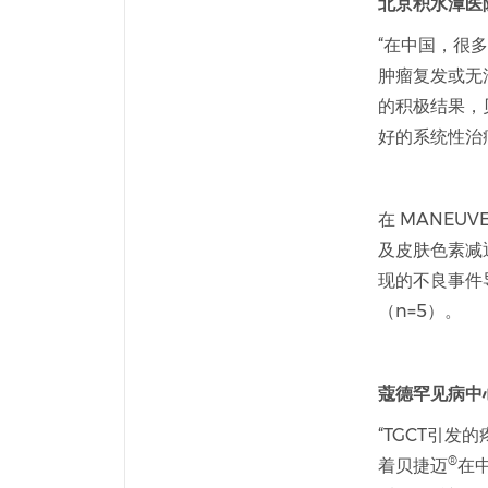
北京积水潭医
“在中国，很多
肿瘤复发或无
的积极结果，
好的系统性治
在 MANEU
及皮肤色素减
现的不良事件导
（n=5）。
蔻德罕见病中
“TGCT引
®
着贝捷迈
在