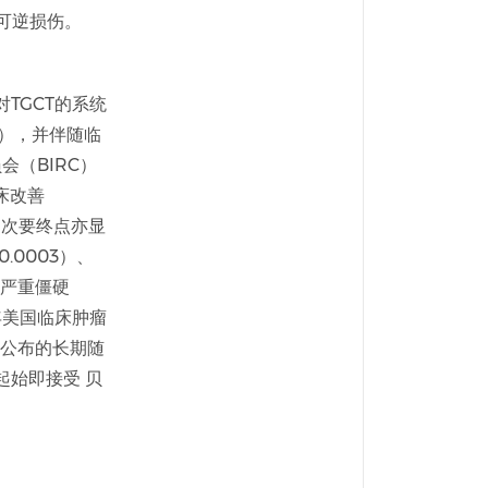
可逆损伤。
对TGCT的系统
R），并伴随临
会（BIRC）
床改善
关的次要终点亦显
0003）、
最严重僵硬
5年美国临床肿瘤
会公布的长期随
究起始即接受 贝