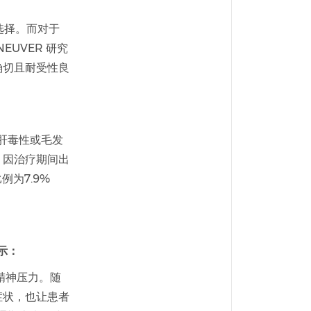
选择。而对于
UVER 研究
确切且耐受性良
肝毒性或毛发
，因治疗期间出
为7.9%
示：
精神压力。随
症状，也让患者