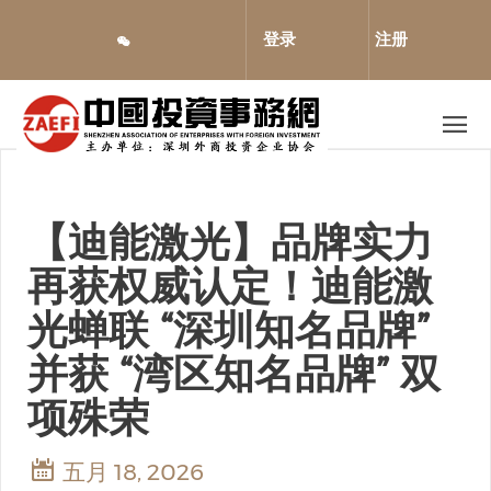
跳
转
登录
注册
到
主
要
内
容
【迪能激光】品牌实力
再获权威认定！迪能激
光蝉联 “深圳知名品牌”
并获 “湾区知名品牌” 双
项殊荣
五月 18, 2026