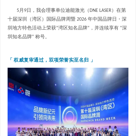
月
日，我会理事单位迪能激光（
）在第
5
9
DNE LASER
十届深圳（湾区）国际品牌周暨
年中国品牌日・深
2026
圳地方特色活动上荣获
湾区知名品牌
，并连续享有
深
“
”
“
圳知名品牌
称号。
”
「
权威复审通过，双项荣誉实至名归
」