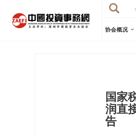
Search
跳
Search
转
到
主
协会概况
要
内
容
国家
润直
告