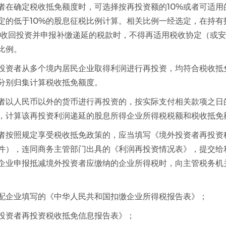
者在确定税收抵免额度时，可选择按再投资额的10%或者可适用
定的低于10%的股息征税比例计算。相关比例一经选定，在持有
后收回投资并申报补缴递延的税款时，不得再适用税收协定（或
比例。
投资者从多个境内居民企业取得利润进行再投资，均符合税收抵
分别归集计算税收抵免额度。
者以人民币以外的货币进行再投资的，按实际支付相关款项之日
，计算该再投资利润递延的股息所得企业所得税税额和税收抵免
者按照规定享受税收抵免政策的，应当填写《境外投资者再投资
件），连同商务主管部门出具的《利润再投资情况表》，提交给
企业申报抵减境外投资者应缴纳的企业所得税时，向主管税务机
配企业填写的《中华人民共和国扣缴企业所得税报告表》；
投资者再投资税收抵免信息报告表》；