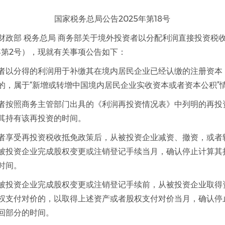
国家税务总局公告2025年第18号
财政部 税务总局 商务部关于境外投资者以分配利润直接投资税
5年第2号），现就有关事项公告如下：
者以分得的利润用于补缴其在境内居民企业已经认缴的注册资本
的，属于“新增或转增中国境内居民企业实收资本或者资本公积”
者按照商务主管部门出具的《利润再投资情况表》中列明的再投
其持有该再投资的时间。
者享受再投资税收抵免政策后，从被投资企业减资、撤资，或者
被投资企业完成股权变更或注销登记手续当月，确认停止计算其
时间。
被投资企业完成股权变更或注销登记手续前，从被投资企业取得
权支付对价的，以取得上述资产或者股权支付对价当月，确认停
回部分的时间。