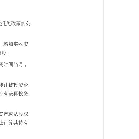
收抵免政策的公
，增加实收资
情形。
资时间当月，
转让被投资企
持有该再投资
资产或从股权
止计算其持有